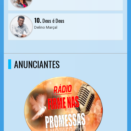
10.
Deus é Deus
Delino Marçal
ANUNCIANTES