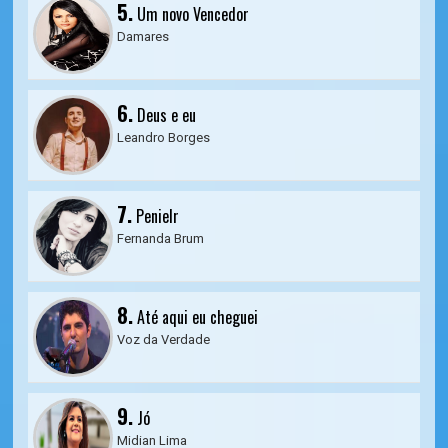
5.
Um novo Vencedor
Damares
6.
Deus e eu
Leandro Borges
7.
Penielr
Fernanda Brum
8.
Até aqui eu cheguei
Voz da Verdade
9.
Jó
Midian Lima