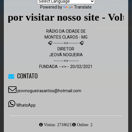
Powered by
Translate
visitar nosso site - Volte sem
RÁDIO DA CIDADE DE
MONTES CLAROS - MG
🎧 -------<>------- 🎧
DIRETOR
JEOVÁ NOGUEIRA
-------<>-------
FUNDADA --<>-- 20/02/2021
CONTATO
jeovnogueirasantos@hotmail.com
WhatsApp
|
Visitas: 271862
Online: 2