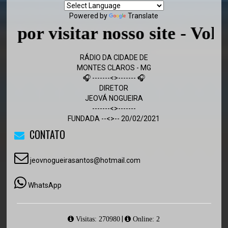
Powered by
Translate
visitar nosso site - Volte sem
RÁDIO DA CIDADE DE
MONTES CLAROS - MG
🎧 -------<>------- 🎧
DIRETOR
JEOVÁ NOGUEIRA
-------<>-------
FUNDADA --<>-- 20/02/2021
CONTATO
jeovnogueirasantos@hotmail.com
WhatsApp
|
Visitas: 270980
Online: 2