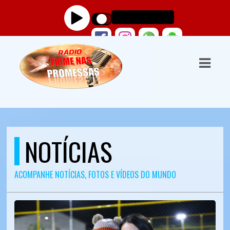
ASTS
IAS
IA
DOS
RAMAÇÃO
NOTÍCIAS
TOS
ACOMPANHE NOTÍCIAS, FOTOS E VÍDEOS DO MUNDO
E
E
ATO