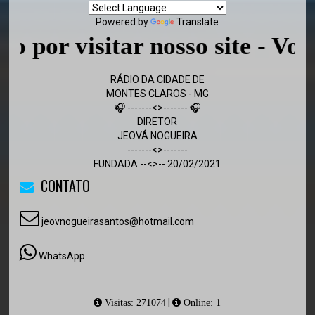
Powered by
Translate
visitar nosso site - Volte sem
RÁDIO DA CIDADE DE
MONTES CLAROS - MG
🎧 -------<>------- 🎧
DIRETOR
JEOVÁ NOGUEIRA
-------<>-------
FUNDADA --<>-- 20/02/2021
CONTATO
jeovnogueirasantos@hotmail.com
WhatsApp
|
Visitas: 271074
Online: 1