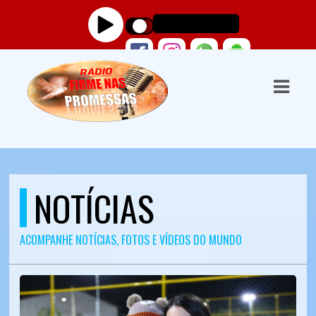
ASTS
IAS
IA
DOS
RAMAÇÃO
NOTÍCIAS
TOS
ACOMPANHE NOTÍCIAS, FOTOS E VÍDEOS DO MUNDO
E
E
ATO