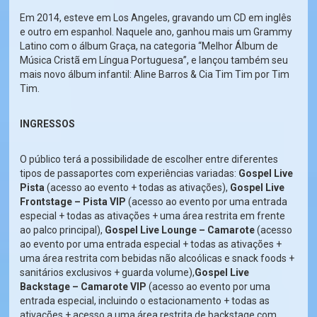
Em 2014, esteve em Los Angeles, gravando um CD em inglês
e outro em espanhol. Naquele ano, ganhou mais um Grammy
Latino com o álbum Graça, na categoria “Melhor Álbum de
Música Cristã em Língua Portuguesa”, e lançou também seu
mais novo álbum infantil: Aline Barros & Cia Tim Tim por Tim
Tim.
INGRESSOS
O público terá a possibilidade de escolher entre diferentes
tipos de passaportes com experiências variadas:
Gospel Live
Pista
(acesso ao evento + todas as ativações),
Gospel Live
Frontstage – Pista VIP
(acesso ao evento por uma entrada
especial + todas as ativações + uma área restrita em frente
ao palco principal),
Gospel Live Lounge – Camarote
(acesso
ao evento por uma entrada especial + todas as ativações +
uma área restrita com bebidas não alcoólicas e snack foods +
sanitários exclusivos + guarda volume),
Gospel Live
Backstage – Camarote VIP
(acesso ao evento por uma
entrada especial, incluindo o estacionamento + todas as
ativações + acesso a uma área restrita de backstage com