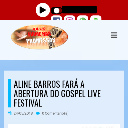
ASTS
IAS
IA
DOS
RAMAÇÃO
ALINE BARROS FARÁ A
TOS
ABERTURA DO GOSPEL LIVE
E
FESTIVAL
E
24/05/2018
0 Comentário(s)
ATO