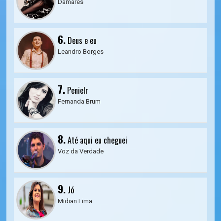
Damares
6.
Deus e eu
Leandro Borges
7.
Penielr
Fernanda Brum
8.
Até aqui eu cheguei
Voz da Verdade
9.
Jó
Midian Lima